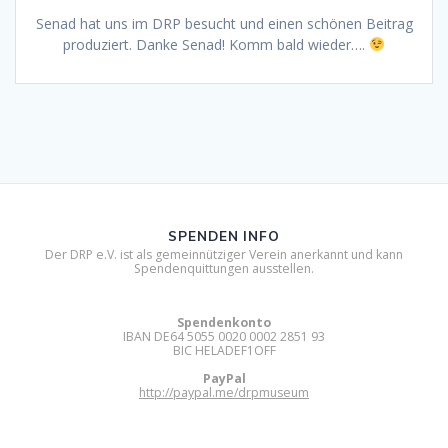
Senad hat uns im DRP besucht und einen schönen Beitrag
produziert. Danke Senad! Komm bald wieder….
SPENDEN INFO
Der DRP e.V. ist als gemeinnütziger Verein anerkannt und kann
Spendenquittungen ausstellen.
Spendenkonto
IBAN DE64 5055 0020 0002 2851 93
BIC HELADEF1OFF
PayPal
http://paypal.me/drpmuseum