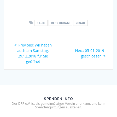
PALIC
RETROKRAM
SENAD
Beitragsnavigation
Previous
Previous:
Wir haben
post:
Next
auch am Samstag,
Next:
05-01-2019-
post:
29.12.2018 für Sie
geschlossen
geöffnet
SPENDEN INFO
Der DRP e.V. ist als gemeinnütziger Verein anerkannt und kann
Spendenquittungen ausstellen.