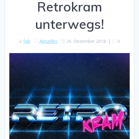
Retrokram
unterwegs!
falk
Aktuelles
26. Dezember 2018
|
0