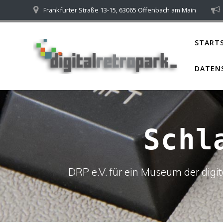
Skip
Frankfurter Straße 13-15, 63065 Offenbach am Main
to
content
STARTS
DATEN
Schl
DRP e.V. für ein Museum der dig