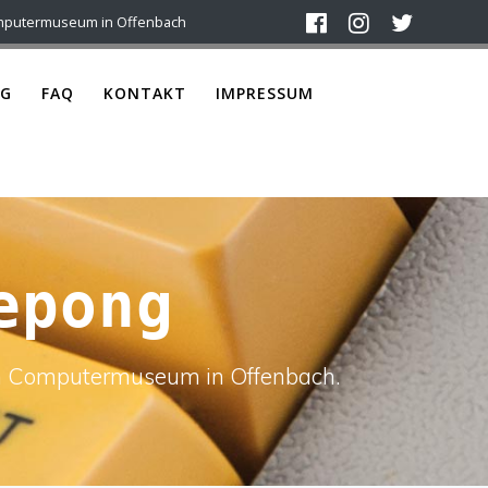
mputermuseum in Offenbach
G
FAQ
KONTAKT
IMPRESSUM
epong
ach Computermuseum in Offenbach.