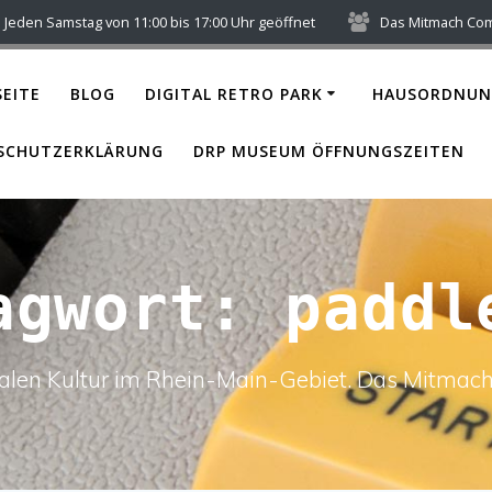
Jeden Samstag von 11:00 bis 17:00 Uhr geöffnet
Das Mitmach Co
EITE
BLOG
DIGITAL RETRO PARK
HAUSORDNUN
SCHUTZERKLÄRUNG
DRP MUSEUM ÖFFNUNGSZEITEN
agwort:
paddl
italen Kultur im Rhein-Main-Gebiet. Das Mitm