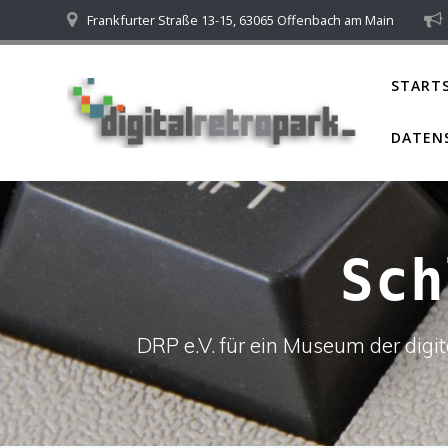
Skip
Frankfurter Straße 13-15, 63065 Offenbach am Main
to
content
STARTS
DATEN
Sc
DRP e.V. für ein Museum der dig