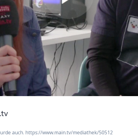
.tv
wurde auch. https://www.main.tv/mediathek/50512