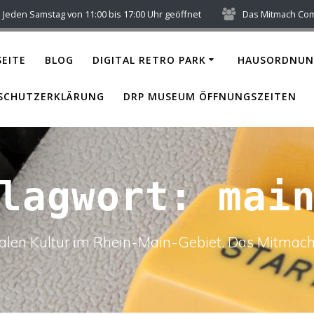
Jeden Samstag von 11:00 bis 17:00 Uhr geöffnet
Das Mitmach Co
EITE
BLOG
DIGITAL RETRO PARK
HAUSORDNUN
SCHUTZERKLÄRUNG
DRP MUSEUM ÖFFNUNGSZEITEN
hlagwort:
mai
italen Kultur im Rhein-Main-Gebiet. Das Mitm