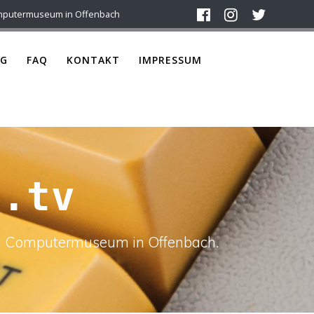
mputermuseum in Offenbach
G
FAQ
KONTAKT
IMPRESSUM
n.tv
ach Computermuseum in Offenbach.