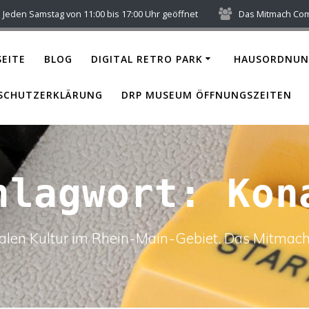
Jeden Samstag von 11:00 bis 17:00 Uhr geöffnet
Das Mitmach Co
EITE
BLOG
DIGITAL RETRO PARK
HAUSORDNUN
SCHUTZERKLÄRUNG
DRP MUSEUM ÖFFNUNGSZEITEN
hlagwort:
Kon
italen Kultur im Rhein-Main-Gebiet. Das Mitm