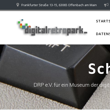
Skip
Frankfurter Straße 13-15, 63065 Offenbach am Main
to
content
STARTS
DATEN
Sc
DRP e.V. für ein Museum der dig