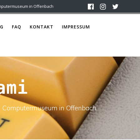
mputermuseum in Offenbach
G
FAQ
KONTAKT
IMPRESSUM
ami
ach Computermuseum in Offenbach.