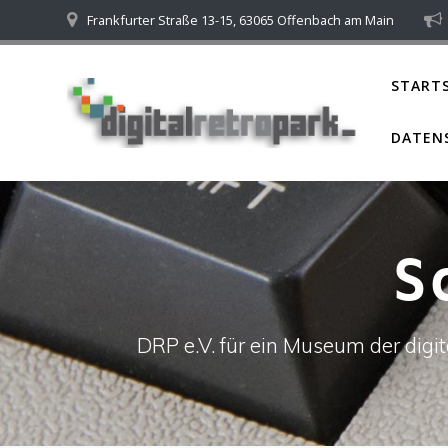
Skip
Frankfurter Straße 13-15, 63065 Offenbach am Main
to
content
STARTS
DATEN
S
DRP e.V. für ein Museum der dig