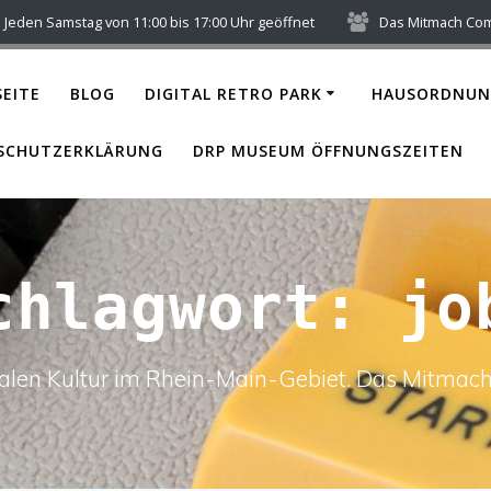
Jeden Samstag von 11:00 bis 17:00 Uhr geöffnet
Das Mitmach Co
EITE
BLOG
DIGITAL RETRO PARK
HAUSORDNUN
SCHUTZERKLÄRUNG
DRP MUSEUM ÖFFNUNGSZEITEN
chlagwort:
jo
italen Kultur im Rhein-Main-Gebiet. Das Mitm