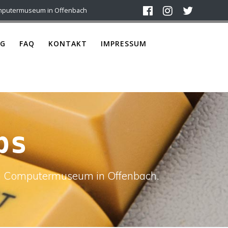
mputermuseum in Offenbach
G
FAQ
KONTAKT
IMPRESSUM
bs
ach Computermuseum in Offenbach.