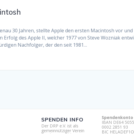
intosh
genau 30 Jahren, stellte Apple den ersten Macintosh vor und
Erfolg des Apple II, welcher 1977 von Steve Wozniak entw
 würdigen Nachfolger, der den seit 1981…
Spendenkonto
SPENDEN INFO
IBAN DE64 5055
Der DRP e.V. ist als
0002 2851 93
gemeinnütziger Verein
BIC HELADEF1O