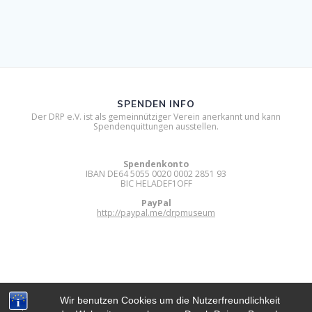
SPENDEN INFO
Der DRP e.V. ist als gemeinnütziger Verein anerkannt und kann
Spendenquittungen ausstellen.
Spendenkonto
IBAN DE64 5055 0020 0002 2851 93
BIC HELADEF1OFF
PayPal
http://paypal.me/drpmuseum
Wir benutzen Cookies um die Nutzerfreundlichkeit