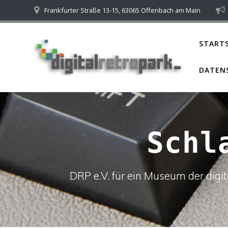
Skip
Frankfurter Straße 13-15, 63065 Offenbach am Main
to
content
STARTS
DATEN
Schl
DRP e.V. für ein Museum der dig