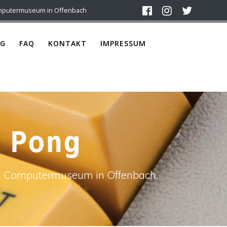
mputermuseum in Offenbach
G
FAQ
KONTAKT
IMPRESSUM
 Pong
ach Computermuseum in Offenbach.