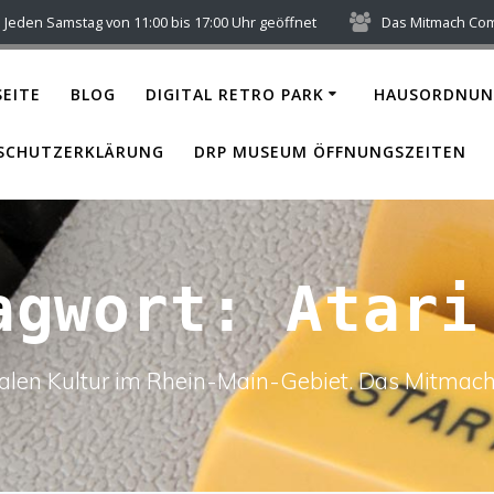
Jeden Samstag von 11:00 bis 17:00 Uhr geöffnet
Das Mitmach Co
EITE
BLOG
DIGITAL RETRO PARK
HAUSORDNUN
SCHUTZERKLÄRUNG
DRP MUSEUM ÖFFNUNGSZEITEN
agwort:
Atari
italen Kultur im Rhein-Main-Gebiet. Das Mitm