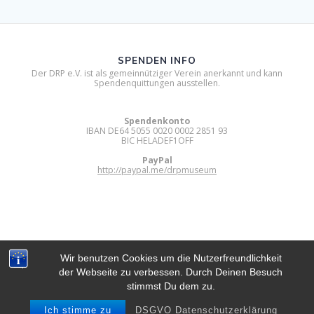
SPENDEN INFO
Der DRP e.V. ist als gemeinnütziger Verein anerkannt und kann
Spendenquittungen ausstellen.
Spendenkonto
IBAN DE64 5055 0020 0002 2851 93
BIC HELADEF1OFF
PayPal
http://paypal.me/drpmuseum
Wir benutzen Cookies um die Nutzerfreundlichkeit
der Webseite zu verbessen. Durch Deinen Besuch
DIGITAL RETRO PARK E.V.
stimmst Du dem zu.
© 2012 - 2026 Digital Retro Park e.V..
Built using WordPress and
Mesmerize Theme
.
Ich stimme zu
DSGVO Datenschutzerklärung