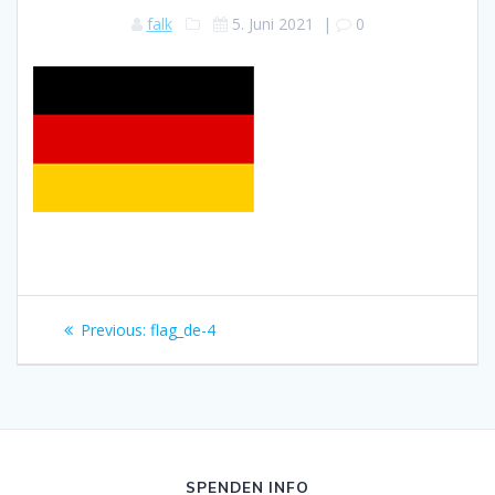
falk
5. Juni 2021
|
0
Beitragsnavigation
Previous
Previous:
flag_de-4
post:
SPENDEN INFO