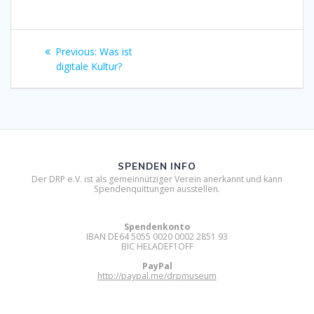
Beitragsnavigation
Previous
Previous:
Was ist
post:
digitale Kultur?
SPENDEN INFO
Der DRP e.V. ist als gemeinnütziger Verein anerkannt und kann
Spendenquittungen ausstellen.
Spendenkonto
IBAN DE64 5055 0020 0002 2851 93
BIC HELADEF1OFF
PayPal
http://paypal.me/drpmuseum