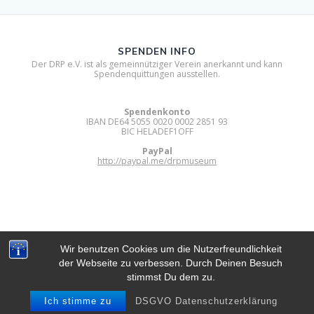
SPENDEN INFO
Der DRP e.V. ist als gemeinnütziger Verein anerkannt und kann
Spendenquittungen ausstellen.
Spendenkonto
IBAN DE64 5055 0020 0002 2851 93
BIC HELADEF1OFF
PayPal
http://paypal.me/drpmuseum
Wir benutzen Cookies um die Nutzerfreundlichkeit
der Webseite zu verbessen. Durch Deinen Besuch
DIGITAL RETRO PARK E.V.
stimmst Du dem zu.
© 2012 - 2026 Digital Retro Park e.V..
Built using WordPress and
Mesmerize Theme
.
Ich stimme zu
DSGVO Datenschutzerklärung