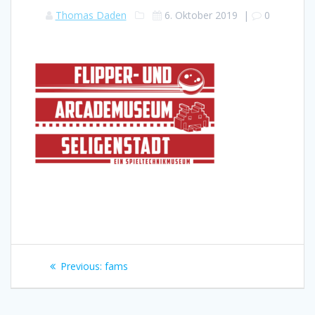
Thomas Daden
6. Oktober 2019
|
0
Beitragsnavigation
Previous
Previous:
fams
post: