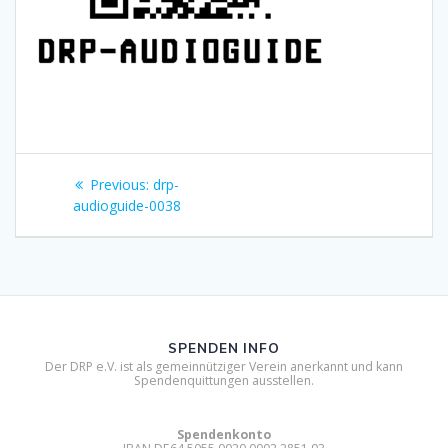
Beitragsnavigation
Previous
Previous:
drp-
post:
audioguide-0038
SPENDEN INFO
Der DRP e.V. ist als gemeinnütziger Verein anerkannt und kann
Spendenquittungen ausstellen.
Spendenkonto