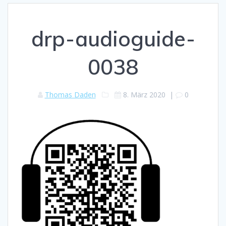
drp-audioguide-
0038
Thomas Daden
8. März 2020
|
0