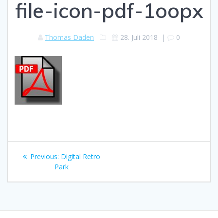
file-icon-pdf-1oopx
Thomas Daden
28. Juli 2018
|
0
Beitragsnavigation
Previous
Previous:
Digital Retro
post:
Park