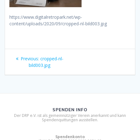
https://www.digitalretropark.net/wp-
content/uploads/2020/09/cropped-nl-bild003.jpg
Beitragsnavigation
Previous
Previous:
cropped-nl-
post:
bild003.jpg
SPENDEN INFO
Der DRP e.V. ist als gemeinnütziger Verein anerkannt und kann
Spendenquittungen ausstellen.
Spendenkonto