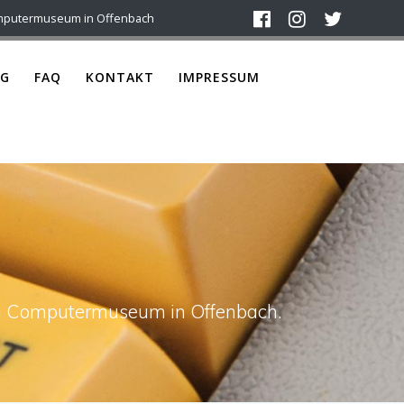
mputermuseum in Offenbach
G
FAQ
KONTAKT
IMPRESSUM
ach Computermuseum in Offenbach.