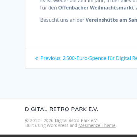
Es ist wieder die Zeit im Jahr, in der all
für den
Offenbacher Weihnachtsmarkt
Besucht uns an der
Vereinshütte am Sams
Beitragsnavigation
Previous
Previous:
2.500-Euro-Spende für Digital Re
post:
DIGITAL RETRO PARK E.V.
© 2012 - 2026 Digital Retro Park e.V..
Built using WordPress and
Mesmerize Theme
.