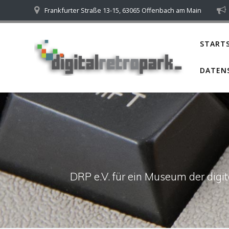
Skip
Frankfurter Straße 13-15, 63065 Offenbach am Main
to
content
STARTS
DATEN
DRP e.V. für ein Museum der dig