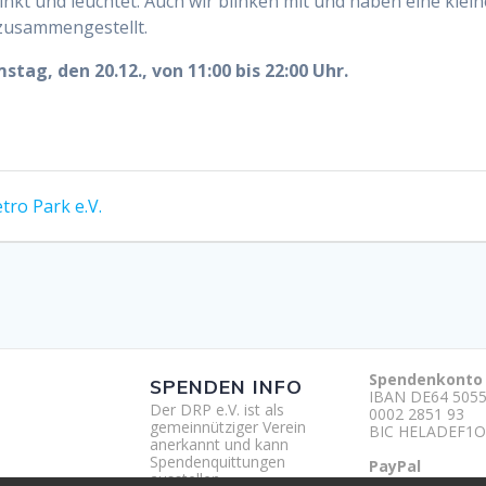
es blinkt und leuchtet. Auch wir blinken mit und haben eine k
zusammengestellt.
tag, den 20.12., von 11:00 bis 22:00 Uhr.
tro Park e.V.
Spendenkonto
SPENDEN INFO
IBAN DE64 5055
Der DRP e.V. ist als
0002 2851 93
gemeinnütziger Verein
BIC HELADEF1O
anerkannt und kann
Spendenquittungen
PayPal
ausstellen.
http://paypal.m