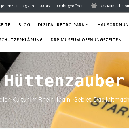
Jeden Samstag von 11:00 bis 17:00 Uhr geöffnet
Das Mitmach Co
EITE
BLOG
DIGITAL RETRO PARK
HAUSORDNUN
SCHUTZERKLÄRUNG
DRP MUSEUM ÖFFNUNGSZEITEN
Hüttenzauber
italen Kultur im Rhein-Main-Gebiet. Das Mitm