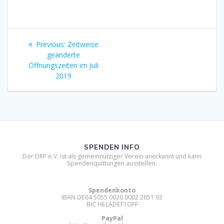
Beitragsnavigation
Previous
Previous:
Zeitweise
post:
geänderte
Öffnungszeiten im Juli
2019
SPENDEN INFO
Der DRP e.V. ist als gemeinnütziger Verein anerkannt und kann
Spendenquittungen ausstellen.
Spendenkonto
IBAN DE64 5055 0020 0002 2851 93
BIC HELADEF1OFF
PayPal