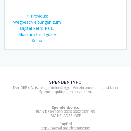
Beitragsnavigation
Previous
Previous:
post:
Wegbeschreibungen zum
Digital Retro Park,
Museum für digitale
Kultur
SPENDEN INFO
Der DRP e.V. ist als gemeinnütziger Verein anerkannt und kann
Spendenquittungen ausstellen.
Spendenkonto
IBAN DE64 5055 0020 0002 2851 93
BIC HELADEF1OFF
PayPal
http://paypal.me/drpmuseum