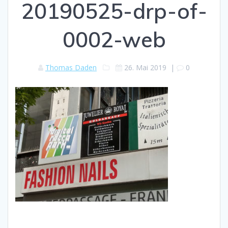
20190525-drp-of-
0002-web
Thomas Daden
26. Mai 2019
|
0