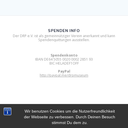
SPENDEN INFO
Der DRP e.V. ist als gemeinnütziger Verein anerkannt und kann
Spendenquittungen ausstellen.
Spendenkonto
IBAN DE64 5055 0020 0002 2851 93
BIC HELADEF1OFF
PayPal
http://paypal.me/drpmuseum
Wir benutzen Cookies um die Nutzerfreundlichkeit
der Webseite zu verbessen. Durch Deinen Besuch
DIGITAL RETRO PARK E.V.
stimmst Du dem zu.
© 2012 - 2026 Digital Retro Park e.V..