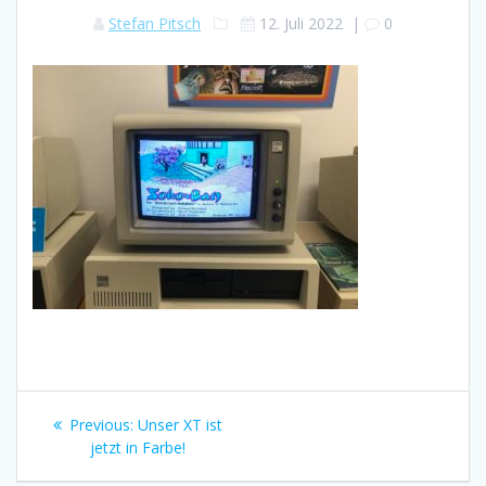
Stefan Pitsch
12. Juli 2022
|
0
Beitragsnavigation
Previous
Previous:
Unser XT ist
post:
jetzt in Farbe!