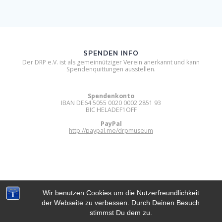
SPENDEN INFO
Der DRP e.V. ist als gemeinnütziger Verein anerkannt und kann
Spendenquittungen ausstellen.
Spendenkonto
IBAN DE64 5055 0020 0002 2851 93
BIC HELADEF1OFF
PayPal
http://paypal.me/drpmuseum
Wir benutzen Cookies um die Nutzerfreundlichkeit
der Webseite zu verbessen. Durch Deinen Besuch
DIGITAL RETRO PARK E.V.
stimmst Du dem zu.
© 2012 - 2026 Digital Retro Park e.V..