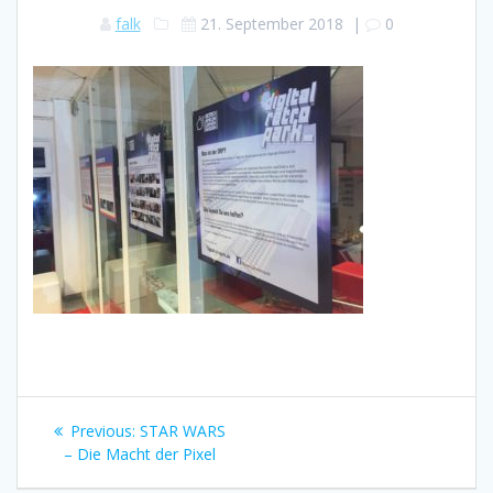
falk
21. September 2018
|
0
Beitragsnavigation
Previous
Previous:
STAR WARS
post:
– Die Macht der Pixel