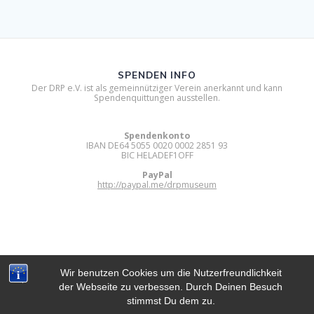
SPENDEN INFO
Der DRP e.V. ist als gemeinnütziger Verein anerkannt und kann
Spendenquittungen ausstellen.
Spendenkonto
IBAN DE64 5055 0020 0002 2851 93
BIC HELADEF1OFF
PayPal
http://paypal.me/drpmuseum
Wir benutzen Cookies um die Nutzerfreundlichkeit
der Webseite zu verbessen. Durch Deinen Besuch
DIGITAL RETRO PARK E.V.
stimmst Du dem zu.
© 2012 - 2026 Digital Retro Park e.V..