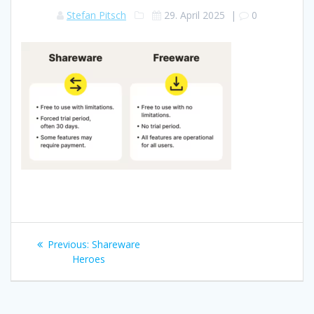
Stefan Pitsch
29. April 2025
|
0
Beitragsnavigation
Previous
Previous:
Shareware
post:
Heroes