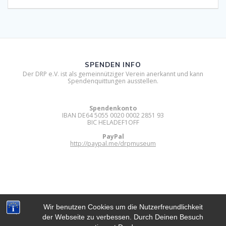
SPENDEN INFO
Der DRP e.V. ist als gemeinnütziger Verein anerkannt und kann
Spendenquittungen ausstellen.
Spendenkonto
IBAN DE64 5055 0020 0002 2851 93
BIC HELADEF1OFF
PayPal
http://paypal.me/drpmuseum
Wir benutzen Cookies um die Nutzerfreundlichkeit
der Webseite zu verbessen. Durch Deinen Besuch
DIGITAL RETRO PARK E.V.