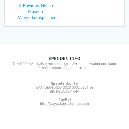
Beitragsnavigation
Previous
Previous:
Neu im
post:
Museum:
Magnetkernspeicher
SPENDEN INFO
Der DRP e.V. ist als gemeinnütziger Verein anerkannt und kann
Spendenquittungen ausstellen.
Spendenkonto
IBAN DE64 5055 0020 0002 2851 93
BIC HELADEF1OFF
PayPal
http://paypal.me/drpmuseum