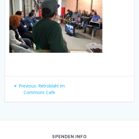
Beitragsnavigation
Previous
Previous:
Retroblah! im
post:
Commons Cafe
SPENDEN INFO