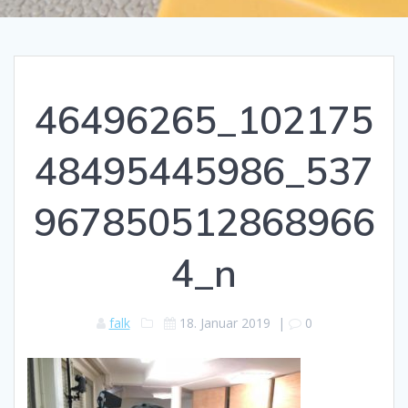
46496265_102175
48495445986_537
967850512868966
4_n
falk
18. Januar 2019
|
0