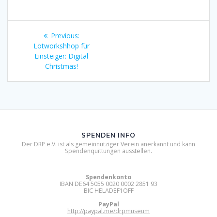
Beitragsnavigation
Previous
Previous:
post:
Lötworkshhop für
Einsteiger: Digital
Christmas!
SPENDEN INFO
Der DRP e.V. ist als gemeinnütziger Verein anerkannt und kann
Spendenquittungen ausstellen.
Spendenkonto
IBAN DE64 5055 0020 0002 2851 93
BIC HELADEF1OFF
PayPal
http://paypal.me/drpmuseum