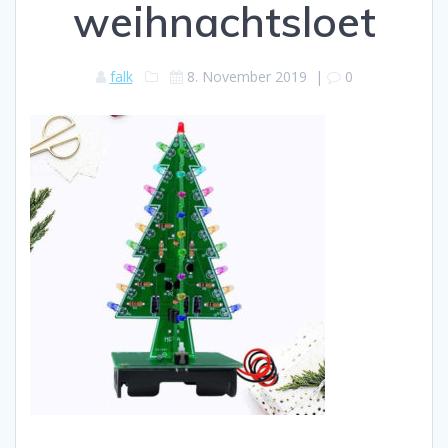
weihnachtsloet
falk
8. November 2019
|
0