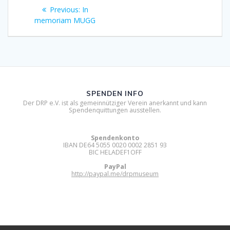
Beitragsnavigation
Previous
Previous:
In
post:
memoriam MUGG
SPENDEN INFO
Der DRP e.V. ist als gemeinnütziger Verein anerkannt und kann
Spendenquittungen ausstellen.
Spendenkonto
IBAN DE64 5055 0020 0002 2851 93
BIC HELADEF1OFF
PayPal
http://paypal.me/drpmuseum