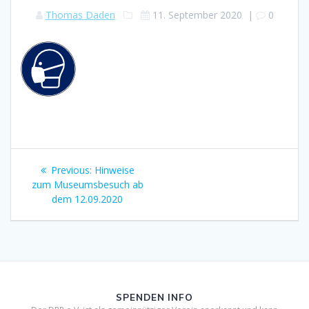
Thomas Daden
11. September 2020
|
0
Beitragsnavigation
Previous
Previous:
Hinweise
post:
zum Museumsbesuch ab
dem 12.09.2020
SPENDEN INFO