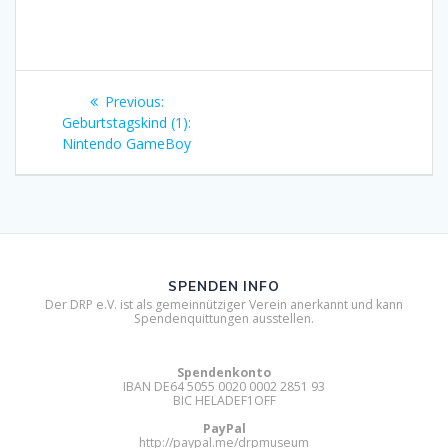
Beitragsnavigation
Previous
Previous:
post:
Geburtstagskind (1):
Nintendo GameBoy
SPENDEN INFO
Der DRP e.V. ist als gemeinnütziger Verein anerkannt und kann
Spendenquittungen ausstellen.
Spendenkonto
IBAN DE64 5055 0020 0002 2851 93
BIC HELADEF1OFF
PayPal
http://paypal.me/drpmuseum