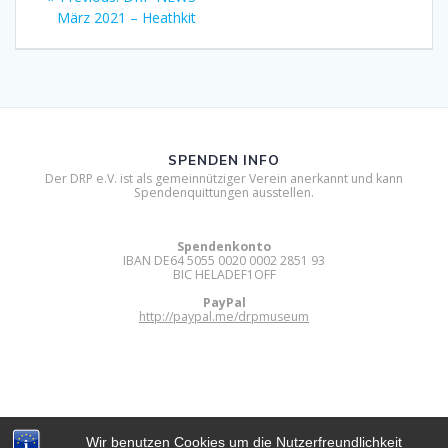
post:
März 2021 – Heathkit
SPENDEN INFO
Der DRP e.V. ist als gemeinnütziger Verein anerkannt und kann
Spendenquittungen ausstellen.
Spendenkonto
IBAN DE64 5055 0020 0002 2851 93
BIC HELADEF1OFF
PayPal
http://paypal.me/drpmuseum
Wir benutzen Cookies um die Nutzerfreundlichkeit