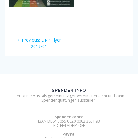
Beitragsnavigation
Previous
Previous:
DRP Flyer
post:
2019/01
SPENDEN INFO
Der DRP e.V. ist als gemeinnütziger Verein anerkannt und kann
Spendenquittungen ausstellen.
Spendenkonto
IBAN DE64 5055 0020 0002 2851 93
BIC HELADEF1OFF
PayPal