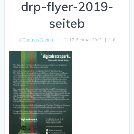
drp-flyer-2019-
seiteb
Thomas Daden
17. Februar 2019
|
0