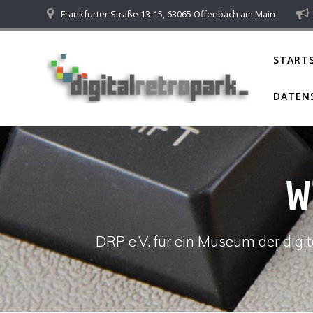
Skip
Frankfurter Straße 13-15, 63065 Offenbach am Main
to
content
STARTS
DATEN
W
DRP e.V. für ein Museum der dig