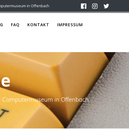
mputermuseum in Offenbach
G
FAQ
KONTAKT
IMPRESSUM
le
ach Computermuseum in Offenbach.