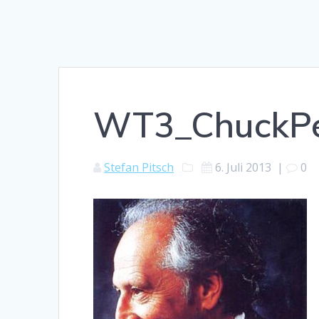
WT3_ChuckPe
Stefan Pitsch
6. Juli 2013
|
0