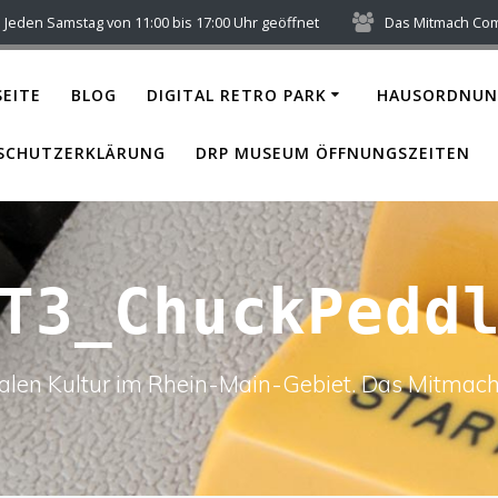
Jeden Samstag von 11:00 bis 17:00 Uhr geöffnet
Das Mitmach Co
EITE
BLOG
DIGITAL RETRO PARK
HAUSORDNUN
SCHUTZERKLÄRUNG
DRP MUSEUM ÖFFNUNGSZEITEN
T3_ChuckPedd
italen Kultur im Rhein-Main-Gebiet. Das Mitm