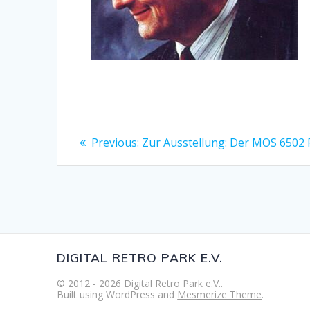
Beitragsnavigation
Previous
Previous:
Zur Ausstellung: Der MOS 6502 P
post:
DIGITAL RETRO PARK E.V.
© 2012 - 2026 Digital Retro Park e.V..
Built using WordPress and
Mesmerize Theme
.