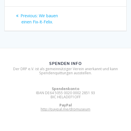
Beitragsnavigation
Previous
Previous:
Wir bauen
post:
einen Fix-It-Felix.
SPENDEN INFO
Der DRP e.V. ist als gemeinnütziger Verein anerkannt und kann
Spendenquittungen ausstellen.
Spendenkonto
IBAN DE64 5055 0020 0002 2851 93
BIC HELADEF1OFF
PayPal
http://paypal.me/drpmuseum