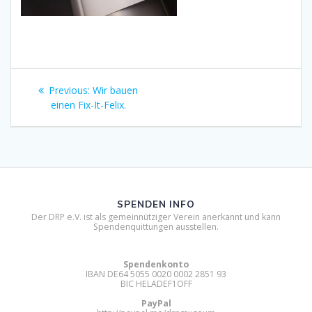
Beitragsnavigation
Previous
Previous:
Wir bauen
post:
einen Fix-It-Felix.
SPENDEN INFO
Der DRP e.V. ist als gemeinnütziger Verein anerkannt und kann
Spendenquittungen ausstellen.
Spendenkonto
IBAN DE64 5055 0020 0002 2851 93
BIC HELADEF1OFF
PayPal