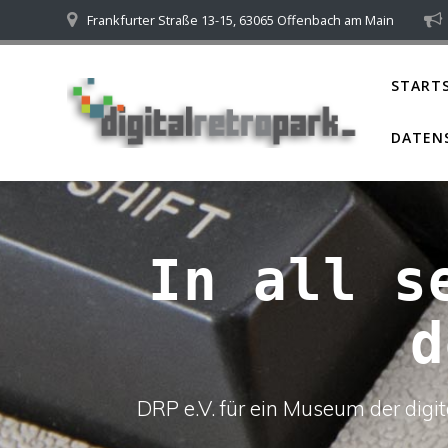
Skip
Frankfurter Straße 13-15, 63065 Offenbach am Main
to
content
STARTS
DATEN
In all s
d
DRP e.V. für ein Museum der dig