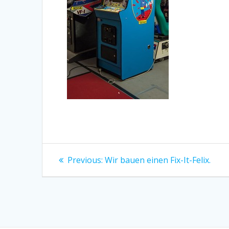
Beitragsnavigation
Previous
Previous:
Wir bauen einen Fix-It-Felix.
post: