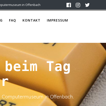
mputermuseum in Offenbach
G
FAQ
KONTAKT
IMPRESSUM
 beim Tag
ür
ach Computermuseum in Offenbach.