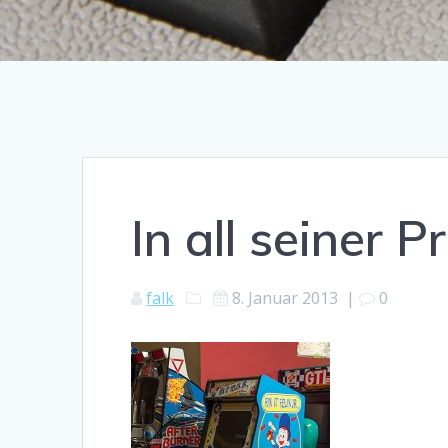
In all seiner 
falk
8. Januar 2013
|
0