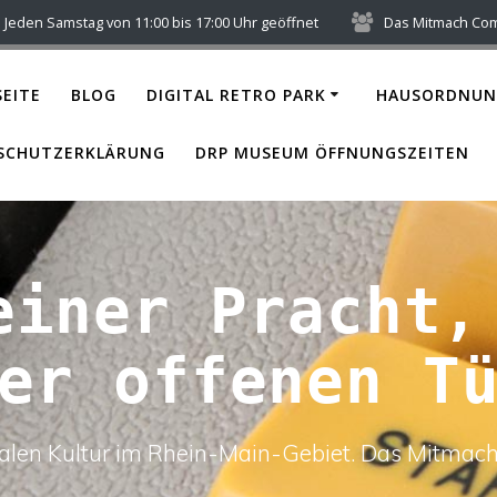
Jeden Samstag von 11:00 bis 17:00 Uhr geöffnet
Das Mitmach Co
EITE
BLOG
DIGITAL RETRO PARK
HAUSORDNUN
SCHUTZERKLÄRUNG
DRP MUSEUM ÖFFNUNGSZEITEN
einer Pracht,
er offenen T
italen Kultur im Rhein-Main-Gebiet. Das Mitm