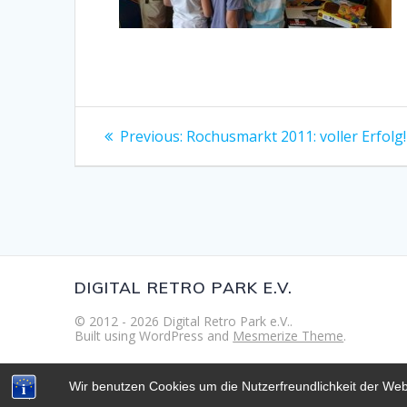
Beitragsnavigation
Previous
Previous:
Rochusmarkt 2011: voller Erfolg!
post:
DIGITAL RETRO PARK E.V.
© 2012 - 2026 Digital Retro Park e.V..
Built using WordPress and
Mesmerize Theme
.
Wir benutzen Cookies um die Nutzerfreundlichkeit der We