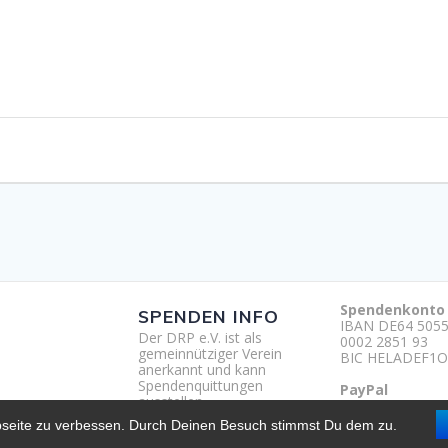
Spendenkonto
SPENDEN INFO
IBAN DE64 5055
Der DRP e.V. ist als
0002 2851 93
gemeinnütziger Verein
BIC HELADEF1O
anerkannt und kann
Spendenquittungen
PayPal
ausstellen.
http://paypal.m
um
bseite zu verbessen. Durch Deinen Besuch stimmst Du dem zu.