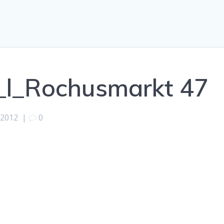
l_Rochusmarkt 47
 2012
|
0