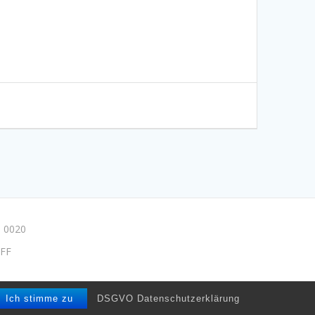
 0020
FF
e/drpmuse
Ich stimme zu
DSGVO Datenschutzerklärung