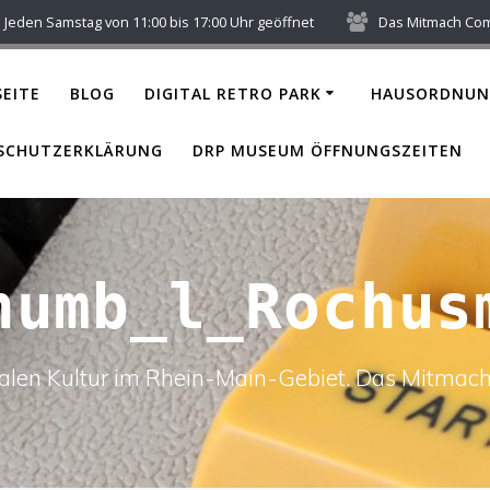
Jeden Samstag von 11:00 bis 17:00 Uhr geöffnet
Das Mitmach Co
EITE
BLOG
DIGITAL RETRO PARK
HAUSORDNUN
SCHUTZERKLÄRUNG
DRP MUSEUM ÖFFNUNGSZEITEN
humb_l_Rochus
italen Kultur im Rhein-Main-Gebiet. Das Mitm