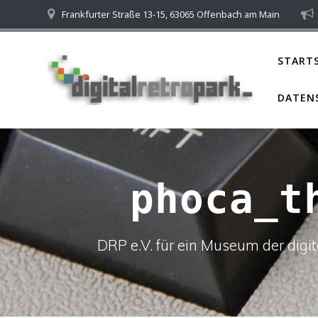
Skip
Frankfurter Straße 13-15, 63065 Offenbach am Main
to
content
STARTS
DATEN
phoca_t
DRP e.V. für ein Museum der dig