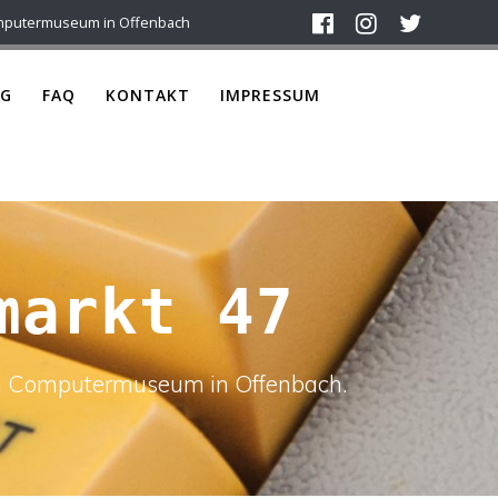
mputermuseum in Offenbach
G
FAQ
KONTAKT
IMPRESSUM
markt 47
ach Computermuseum in Offenbach.