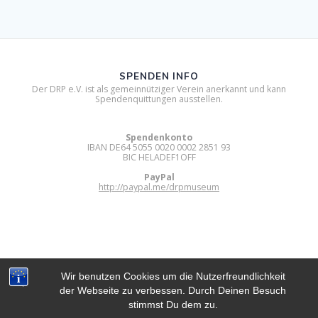
SPENDEN INFO
Der DRP e.V. ist als gemeinnütziger Verein anerkannt und kann
Spendenquittungen ausstellen.
Spendenkonto
IBAN DE64 5055 0020 0002 2851 93
BIC HELADEF1OFF
PayPal
http://paypal.me/drpmuseum
Wir benutzen Cookies um die Nutzerfreundlichkeit
der Webseite zu verbessen. Durch Deinen Besuch
DIGITAL RETRO PARK E.V.
stimmst Du dem zu.
© 2012 - 2026 Digital Retro Park e.V..