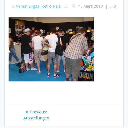
Verein Digital Retro Park
11. März 2013
|
0
Beitragsnavigation
Previous
Previous:
post:
Ausstellungen