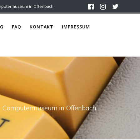
mputermuseum in Offenbach
G
FAQ
KONTAKT
IMPRESSUM
4
ach Computermuseum in Offenbach.