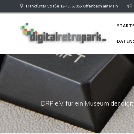
Skip
Frankfurter Straße 13-15, 63065 Offenbach am Main
to
content
STARTS
DATEN
DRP e.V. für ein Museum der dig