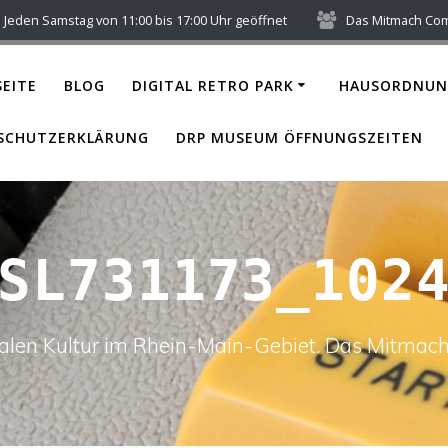
Jeden Samstag von 11:00 bis 17:00 Uhr geöffnet
Das Mitmach Co
EITE
BLOG
DIGITAL RETRO PARK
HAUSORDNUN
SCHUTZERKLÄRUNG
DRP MUSEUM ÖFFNUNGSZEITEN
SL731173_102
italen Kultur im Rhein-Main-Gebiet. Das Mitm