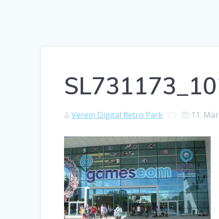
SL731173_10
Verein Digital Retro Park
11. Mär