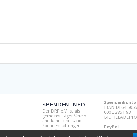
Spendenkonto
SPENDEN INFO
IBAN DE64 5055
Der DRP e.V. ist als
0002 2851 93
gemeinnütziger Verein
BIC HELADEF1O
anerkannt und kann
Spendenquittungen
PayPal
ausstellen.
http://paypal.m
um