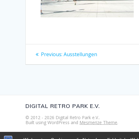
Beitragsnavigation
Previous
Previous:
Ausstellungen
post:
DIGITAL RETRO PARK E.V.
© 2012 - 2026 Digital Retro Park e.V..
Built using WordPress and
Mesmerize Theme
.