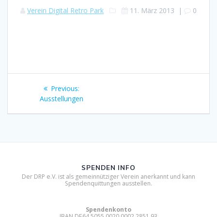
Verein Digital Retro Park
11. März 2013
|
0
Beitragsnavigation
Previous
Previous:
post:
Ausstellungen
SPENDEN INFO
Der DRP e.V. ist als gemeinnütziger Verein anerkannt und kann
Spendenquittungen ausstellen.
Spendenkonto
IBAN DE64 5055 0020 0002 2851 93