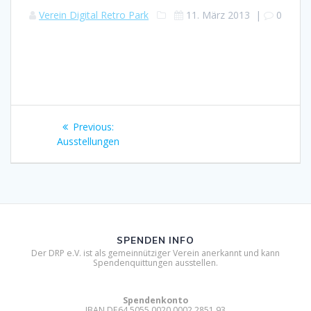
Verein Digital Retro Park
11. März 2013
|
0
Beitragsnavigation
Previous
Previous:
post:
Ausstellungen
SPENDEN INFO
Der DRP e.V. ist als gemeinnütziger Verein anerkannt und kann
Spendenquittungen ausstellen.
Spendenkonto
IBAN DE64 5055 0020 0002 2851 93