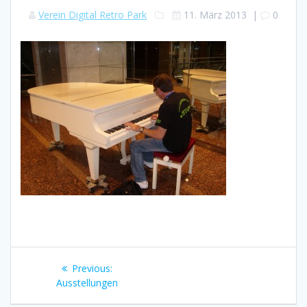
Verein Digital Retro Park
11. März 2013
|
0
Beitragsnavigation
Previous
Previous:
post:
Ausstellungen