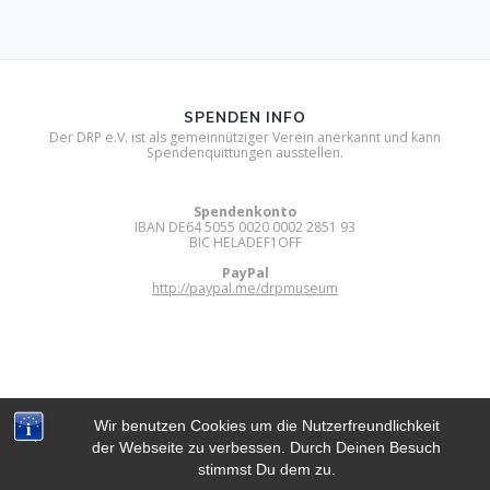
SPENDEN INFO
Der DRP e.V. ist als gemeinnütziger Verein anerkannt und kann
Spendenquittungen ausstellen.
Spendenkonto
IBAN DE64 5055 0020 0002 2851 93
BIC HELADEF1OFF
PayPal
http://paypal.me/drpmuseum
Wir benutzen Cookies um die Nutzerfreundlichkeit
der Webseite zu verbessen. Durch Deinen Besuch
DIGITAL RETRO PARK E.V.
stimmst Du dem zu.
© 2012 - 2026 Digital Retro Park e.V..