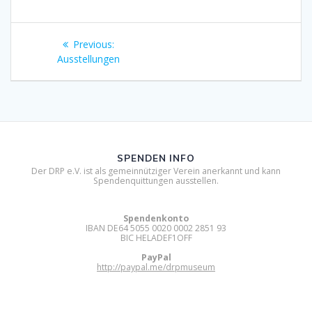
Beitragsnavigation
Previous
Previous:
post:
Ausstellungen
SPENDEN INFO
Der DRP e.V. ist als gemeinnütziger Verein anerkannt und kann
Spendenquittungen ausstellen.
Spendenkonto
IBAN DE64 5055 0020 0002 2851 93
BIC HELADEF1OFF
PayPal
http://paypal.me/drpmuseum