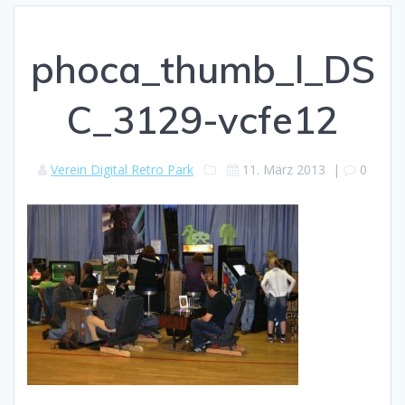
phoca_thumb_l_DS
C_3129-vcfe12
Verein Digital Retro Park
11. März 2013
|
0