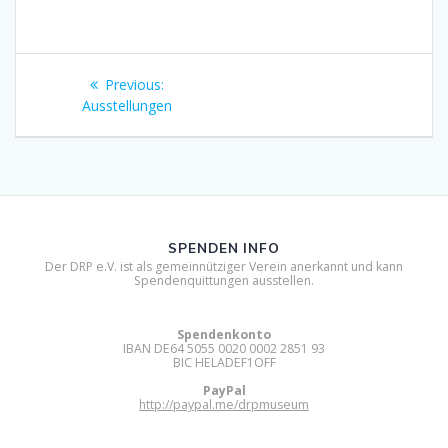
Beitragsnavigation
Previous
Previous:
post:
Ausstellungen
SPENDEN INFO
Der DRP e.V. ist als gemeinnütziger Verein anerkannt und kann
Spendenquittungen ausstellen.
Spendenkonto
IBAN DE64 5055 0020 0002 2851 93
BIC HELADEF1OFF
PayPal
http://paypal.me/drpmuseum