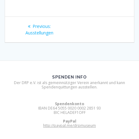
Beitragsnavigation
Previous
Previous:
post:
Ausstellungen
SPENDEN INFO
Der DRP e.V. ist als gemeinnütziger Verein anerkannt und kann
Spendenquittungen ausstellen.
Spendenkonto
IBAN DE64 5055 0020 0002 2851 93
BIC HELADEF1OFF
PayPal
http://paypal.me/drpmuseum