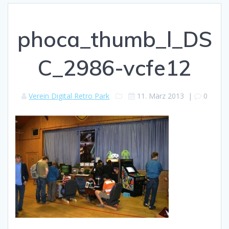
phoca_thumb_l_DS
C_2986-vcfe12
Verein Digital Retro Park
11. März 2013
|
0