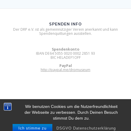
SPENDEN INFO
Der DRP e.V. ist als gemeinnütziger Verein anerkannt und kann
Spendenquittungen ausstellen.
Spendenkonto
IBAN DE64 5055 0020 0002 2851 93
BIC HELADEF1OFF
PayPal
http://paypal.me/drpmuseum
Wir benutzen Cookies um die Nutzerfreundlichkeit
der Webseite zu verbessen. Durch Deinen Besuch
DIGITAL RETRO PARK E.V.
stimmst Du dem zu.
© 2012 - 2026 Digital Retro Park e.V..
Built using WordPress and
Mesmerize Theme
.
Ich stimme zu
DSGVO Datenschutzerklärung