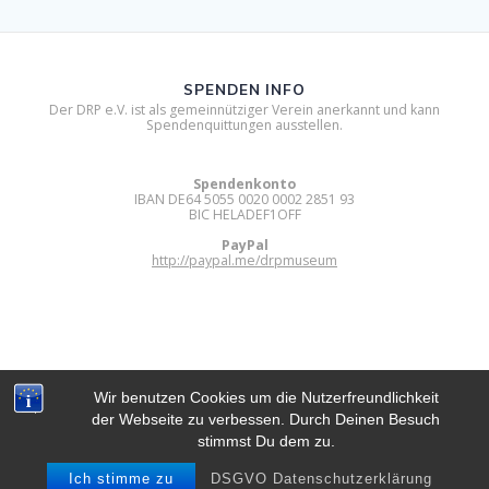
SPENDEN INFO
Der DRP e.V. ist als gemeinnütziger Verein anerkannt und kann
Spendenquittungen ausstellen.
Spendenkonto
IBAN DE64 5055 0020 0002 2851 93
BIC HELADEF1OFF
PayPal
http://paypal.me/drpmuseum
Wir benutzen Cookies um die Nutzerfreundlichkeit
der Webseite zu verbessen. Durch Deinen Besuch
DIGITAL RETRO PARK E.V.
stimmst Du dem zu.
© 2012 - 2026 Digital Retro Park e.V..
Built using WordPress and
Mesmerize Theme
.
Ich stimme zu
DSGVO Datenschutzerklärung