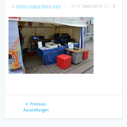
Verein Digital Retro Park
11. März 2013
|
0
Beitragsnavigation
Previous
Previous:
post:
Ausstellungen