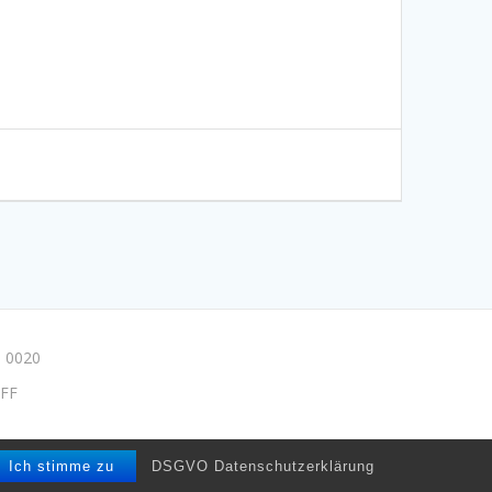
 0020
FF
e/drpmuse
Ich stimme zu
DSGVO Datenschutzerklärung