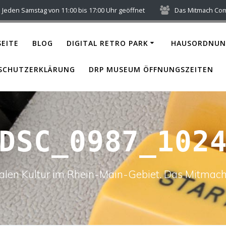
Jeden Samstag von 11:00 bis 17:00 Uhr geöffnet
Das Mitmach Co
EITE
BLOG
DIGITAL RETRO PARK
HAUSORDNUN
SCHUTZERKLÄRUNG
DRP MUSEUM ÖFFNUNGSZEITEN
DSC_0987_102
italen Kultur im Rhein-Main-Gebiet. Das Mitm