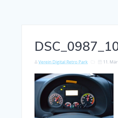
DSC_0987_1
Verein Digital Retro Park
11. Mär