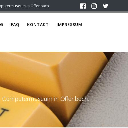
mputermuseum in Offenbach
G
FAQ
KONTAKT
IMPRESSUM
4
ach Computermuseum in Offenbach.