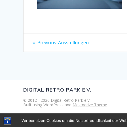
Beitragsnavigation
Previous
Previous:
Ausstellungen
post:
DIGITAL RETRO PARK E.V.
© 2012 - 2026 Digital Retro Park e.V..
Built using WordPress and
Mesmerize Theme
.
Wir benutzen Cookies um die Nutzerfreundlichkeit der We