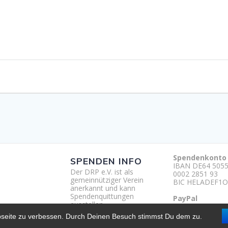
Spendenkonto
SPENDEN INFO
IBAN DE64 5055
Der DRP e.V. ist als
0002 2851 93
gemeinnütziger Verein
BIC HELADEF1O
anerkannt und kann
Spendenquittungen
PayPal
ausstellen.
http://paypal.m
um
bseite zu verbessen. Durch Deinen Besuch stimmst Du dem zu.