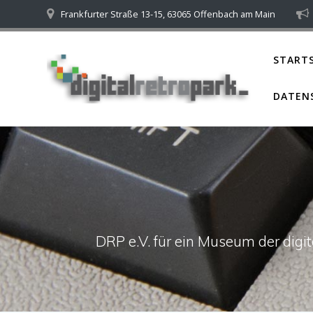
Skip
Frankfurter Straße 13-15, 63065 Offenbach am Main
to
content
STARTS
DATEN
DRP e.V. für ein Museum der dig