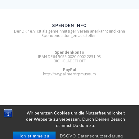
SPENDEN INFO
Der DRP e.V. ist als gemeinnütziger Verein anerkannt und kann
Spendenquittungen ausstellen.
Spendenkonto
IBAN DE64 5055 0020 0002 2851 93
BIC HELADEF1OFF
PayPal
http://paypal.me/drpmuseum
Wir benutzen Cookies um die Nutzerfreundlichkeit
der Webseite zu verbessen. Durch Deinen Besuch
DIGITAL RETRO PARK E.V.
stimmst Du dem zu.
© 2012 - 2026 Digital Retro Park e.V..
Built using WordPress and
Mesmerize Theme
.
Ich stimme zu
DSGVO Datenschutzerklärung