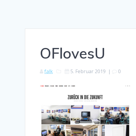
OFlovesU
falk
5. Februar 2019
|
0