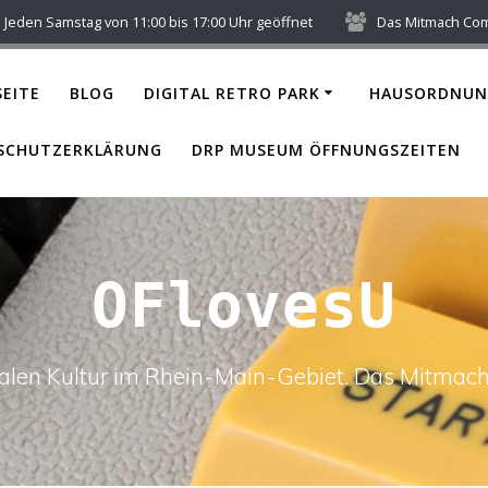
Jeden Samstag von 11:00 bis 17:00 Uhr geöffnet
Das Mitmach Co
EITE
BLOG
DIGITAL RETRO PARK
HAUSORDNUN
SCHUTZERKLÄRUNG
DRP MUSEUM ÖFFNUNGSZEITEN
OFlovesU
italen Kultur im Rhein-Main-Gebiet. Das Mitm