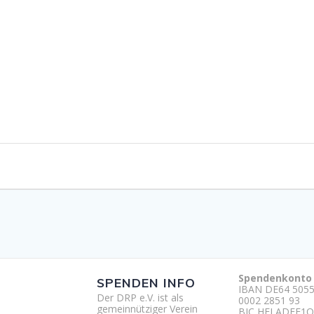
Spendenkonto
SPENDEN INFO
IBAN DE64 5055
Der DRP e.V. ist als
0002 2851 93
gemeinnütziger Verein
BIC HELADEF1O