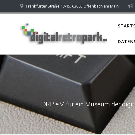
Skip
Frankfurter Straße 13-15, 63065 Offenbach am Main
to
content
STARTS
DATEN
DRP e.V. für ein Museum der dig