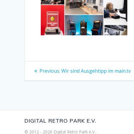
Beitragsnavigation
Previous
Previous:
Wir sind Ausgehtipp im main.tv
post:
DIGITAL RETRO PARK E.V.
© 2012 - 2026 Digital Retro Park e.V..