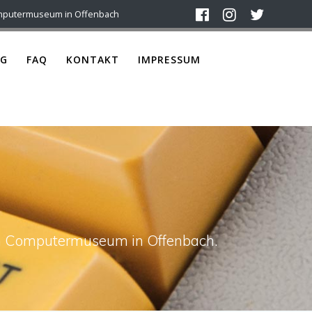
mputermuseum in Offenbach
G
FAQ
KONTAKT
IMPRESSUM
ach Computermuseum in Offenbach.