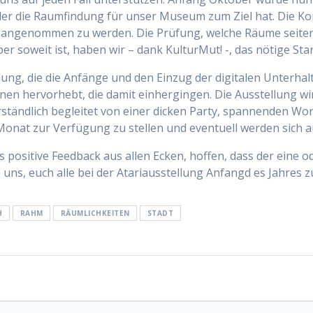
t, der die Raumfindung für unser Museum zum Ziel hat. Die
nt angenommen zu werden. Die Prüfung, welche Räume seiten
 soweit ist, haben wir – dank KulturMut! -, das nötige Star
ellung, die die Anfänge und den Einzug der digitalen Unterh
en hervorhebt, die damit einhergingen. Die Ausstellung wir
erständlich begleitet von einer dicken Party, spannenden W
 Monat zur Verfügung zu stellen und eventuell werden sich 
positive Feedback aus allen Ecken, hoffen, dass der eine od
uns, euch alle bei der Atariausstellung Anfangd es Jahres zu
H
RAHM
RÄUMLICHKEITEN
STADT