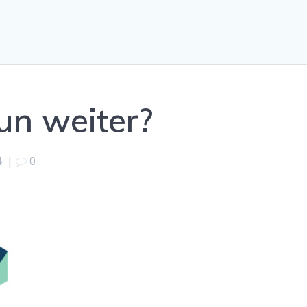
un weiter?
4
|
0