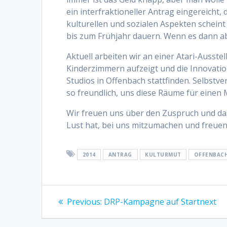
ein interfraktioneller Antrag eingereich
kulturellen und sozialen Aspekten schei
bis zum Frühjahr dauern. Wenn es dann aber
Aktuell arbeiten wir an einer Atari-Ausst
Kinderzimmern aufzeigt und die Innovation
Studios in Offenbach stattfinden. Selbstv
so freundlich, uns diese Räume für einen
Wir freuen uns über den Zuspruch und das 
Lust hat, bei uns mitzumachen und freuen 
2014
ANTRAG
KULTURMUT
OFFENBAC
Beitragsnavigation
Previous
Previous:
DRP-Kampagne auf Startnext
post: