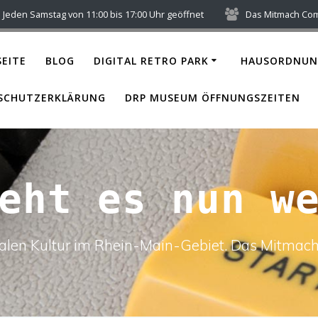
Jeden Samstag von 11:00 bis 17:00 Uhr geöffnet
Das Mitmach Co
EITE
BLOG
DIGITAL RETRO PARK
HAUSORDNUN
SCHUTZERKLÄRUNG
DRP MUSEUM ÖFFNUNGSZEITEN
eht es nun w
italen Kultur im Rhein-Main-Gebiet. Das Mitm