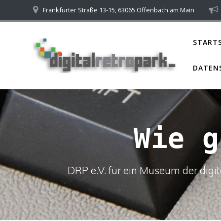
Skip
Frankfurter Straße 13-15, 63065 Offenbach am Main
to
content
STARTS
DATEN
Wie g
DRP e.V. für ein Museum der dig